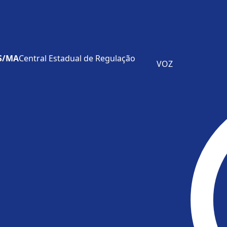
lterações conforme classificação de risco, prioridade clínica, critéri
diciais, atualização cadastral e disponibilidade de oferta na rede es
gue exclusivamente a data da solicitação.
ES/MA
Central Estadual de Regulação
VOZ
IMPORTANTE SABER
 a Lei Geral de Proteção de Dados (LGPD), preservando as informaç
conforme a especialidade, complexidade do procedimento, oferta
itérios específicos definidos pelo Ministério da Saúde e protoco
US atualizados!
Pacientes que não atualizam os dados cadastrai
 o agendamento cancelado, conforme normativas vigentes.