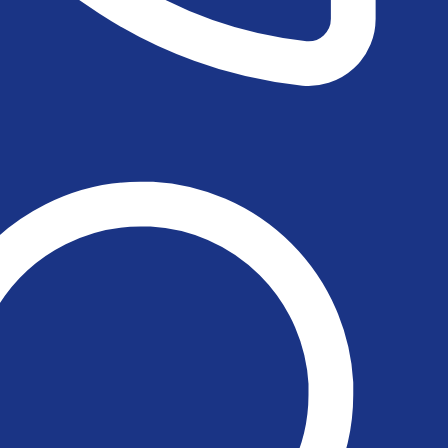
os médicos regulatórios, inclusão
tadual.
ões pessoais dos pacientes.
 do procedimento.
los estaduais.
s no cartão SUS, principalmente