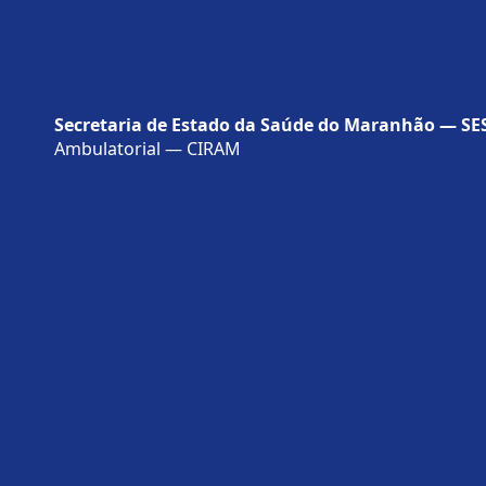
Importante:
A posição na fila pode sofrer a
de casos urgentes e decisões ju
A ordem de atendimento não se
Secretaria de Estado da Saúde do Maranhão — S
Ambulatorial — CIRAM
A divulgação das filas respeita
O tempo de espera pode variar 
Alguns procedimentos possuem cr
Mantenha os dados do cartão S
telefone de contato, podem ter