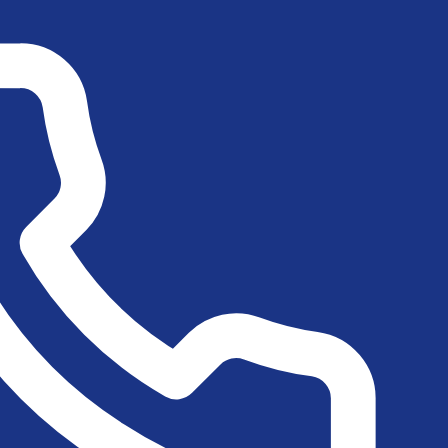
Consulta de dados :
Sistema SISREG
ento da fila